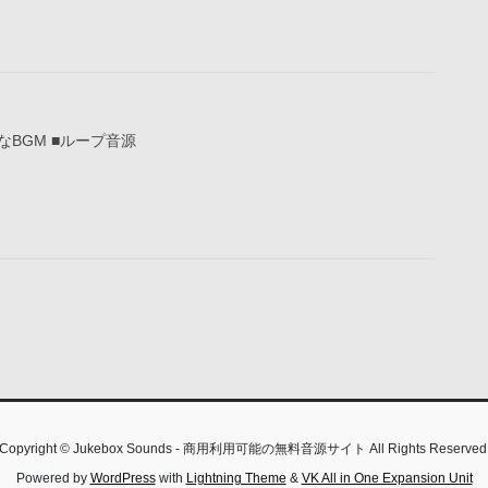
BGM ■ループ音源
Copyright © Jukebox Sounds - 商用利用可能の無料音源サイト All Rights Reserved
Powered by
WordPress
with
Lightning Theme
&
VK All in One Expansion Unit