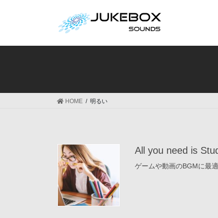
コ
ナ
ン
ビ
テ
ゲ
ン
ー
ツ
シ
へ
ョ
ス
ン
キ
に
ッ
移
HOME
明るい
プ
動
All you need is Stu
ゲームや動画のBGMに最適な