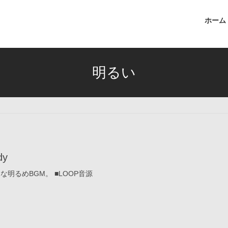
ホーム
明るい
dy
明るめBGM。 ■LOOP音源