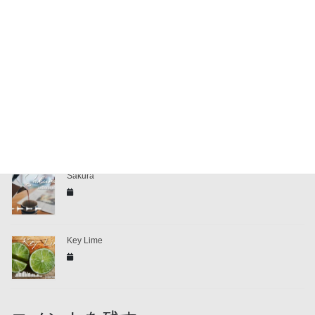
All you need is Study
City
Sakura
Key Lime