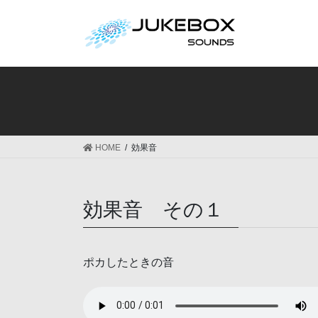
コ
ナ
ン
ビ
テ
ゲ
ン
ー
ツ
シ
へ
ョ
ス
ン
キ
に
ッ
移
HOME
効果音
プ
動
効果音 その１
ポカしたときの音