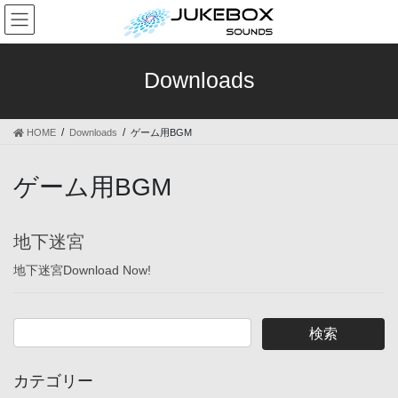
コ
ナ
ン
ビ
テ
ゲ
ン
ー
Downloads
ツ
シ
へ
ョ
ス
ン
HOME
Downloads
ゲーム用BGM
キ
に
ッ
移
プ
動
ゲーム用BGM
地下迷宮
地下迷宮Download Now!
カテゴリー