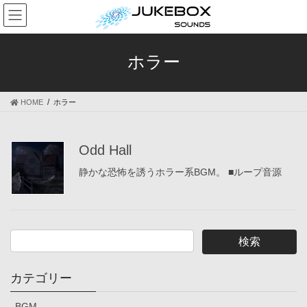
コ
ナ
ン
ビ
テ
ゲ
ン
ー
ホラー
ツ
シ
へ
ョ
ス
ン
HOME
ホラー
キ
に
ッ
移
プ
動
Odd Hall
静かな恐怖を誘うホラー系BGM。 ■ループ音源
カテゴリー
BGM